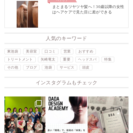
ヘアケア
まとまるツヤツヤ髪へ！30歳以降の女性
はヘアケアで見た目に差ができる
人気のキーワード
東池袋
美容室
口コミ
営業
おすすめ
トリートメント
矢崎竜太
重要
ヘッドスパ
特集
その他
ブログ
池袋
サービス
頭皮
インスタグラムもチェック