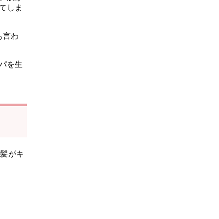
てしま
も言わ
パを生
「髪がキ