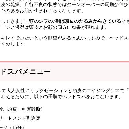
頭皮の乾燥、血行不良の状態ではターンオーバーの周期が伸び
ツヤのあるお肌が生まれづらくなります。
響してきます。
額のシワの7割は頭皮のたるみからきている
と
サージと保湿は頭皮とお顔の両方に効果が現れます。
くキレイでいたいという願望があると思いますので、ヘッドス
すすめします。
ドスパメニュー
通して大人女性にリラクゼーションと頭皮のエイジングケアで
を叶えるために、以下の手順でヘッドスパをおこないます。
診、頭皮・毛髪診断）
リートメント剤選定
ージ（15分）