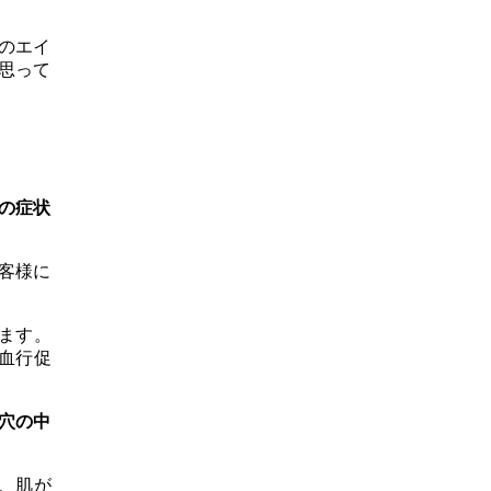
のエイ
思って
の症状
客様に
ます。
血行促
穴の中
、肌が