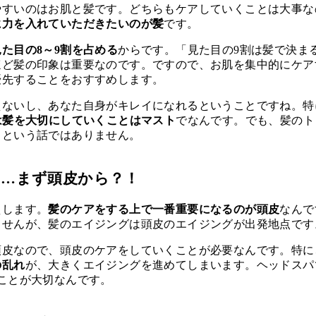
やすいのはお肌と髪です。どちらもケアしていくことは大事な
に力を入れていただきたいのが髪
です。
た目の8～9割を占める
からです。「見た目の9割は髪で決ま
ほど髪の印象は重要なのです。ですので、お肌を集中的にケア
優先することをおすすめします。
えないし、あなた自身がキレイになれるということですね。特
は髪を大切にしていくことはマスト
でなんです。でも、髪のト
うという話ではありません。
…まず頭皮から？！
えします。
髪のケアをする上で一番重要になるのが頭皮
なんで
ませんが、髪のエイジングは頭皮のエイジングが出発地点です
頭皮なので、頭皮のケアをしていくことが必要なんです。特に
の乱れ
が、大きくエイジングを進めてしまいます。ヘッドスパ
ことが大切なんです。