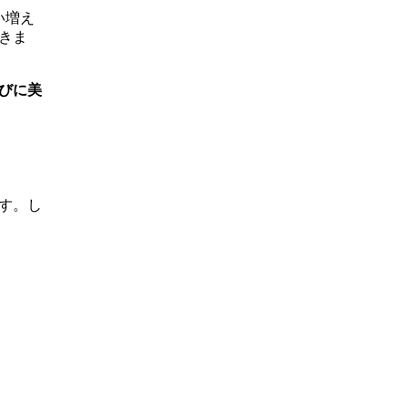
い増え
きま
びに美
す。し