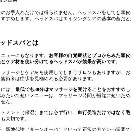
ョン効果
髪のお手入れだけでは得られません。ヘッドスパをしてと頭皮
おすすめします。ヘッドスパはエイジングケアの基本の基だと
ッドスパとは
メニューにもなります。
お客様の自覚症状とプロからみた頭皮
程とケア材を使い分けてるヘッドスパが効果が高い
です。
マッサージとケア材を使用してしまうサロンもありますが、お
、施術者は症状を見極めれる必要があります。
すには、
最低でも30分はマッサージを受けること
をおすすめし
パみたいな短いメニューは、マッサージ時間が極端に短いため
ません。
ートメント（保湿）までは必ず行い、
血行促進だけではなく毛
と
も大切です。
、新陳代謝（ターンオーバ）といって正常の方で4～6週間で