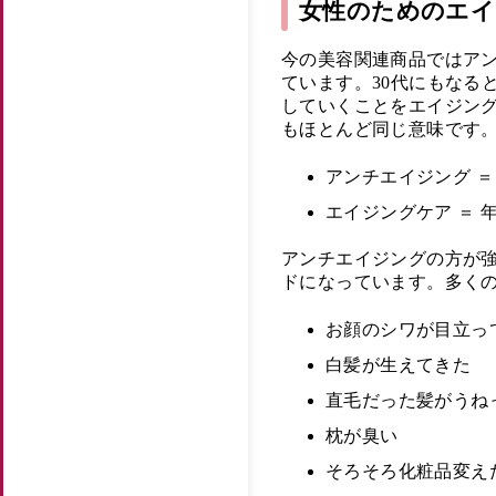
女性のためのエ
今の美容関連商品ではア
ています。30代にもなる
していくことをエイジン
もほとんど同じ意味です
アンチエイジング ＝
エイジングケア ＝ 
アンチエイジングの方が
ドになっています。多く
お顔のシワが目立っ
白髪が生えてきた
直毛だった髪がうね
枕が臭い
そろそろ化粧品変え