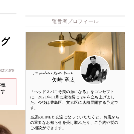
運営者プロフィール
ング
2021/10/04
j3s producer Ryuta Yazaki
矢崎 竜太
が気
すす
「ヘッドスパこそ美の源になる」をコンセプト
に、2021年11月に東池袋に
j3s
を立ち上げまし
た。今後は豊島区、文京区に店舗展開する予定で
す。
当店のLINEと友達になっていただくと、お店から
の重要なお知らせを受け取れたり、ご予約や髪の
ご相談ができます。