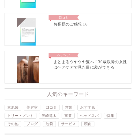
口コミ
お客様のご感想 16
ヘアケア
まとまるツヤツヤ髪へ！30歳以降の女性
はヘアケアで見た目に差ができる
人気のキーワード
東池袋
美容室
口コミ
営業
おすすめ
トリートメント
矢崎竜太
重要
ヘッドスパ
特集
その他
ブログ
池袋
サービス
頭皮