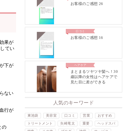
お客様のご感想 26
口コミ
お客様のご感想 16
効果が
としてい
が下が
ヘアケア
まとまるツヤツヤ髪へ！30
歳以降の女性はヘアケアで
見た目に差ができる
らない
人気のキーワード
血行が
東池袋
美容室
口コミ
営業
おすすめ
トリートメント
矢崎竜太
重要
ヘッドスパ
との