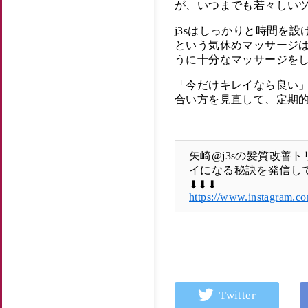
が、いつまでも若々しい
j3sはしっかりと時間を
という気休めマッサージ
うに十分なマッサージを
「今だけキレイなら良い
合い方を見直して、定期
矢崎@j3sの髪質改善
イになる秘訣を発信し
⬇︎⬇︎⬇︎
https://www.instagram.co
Twitter