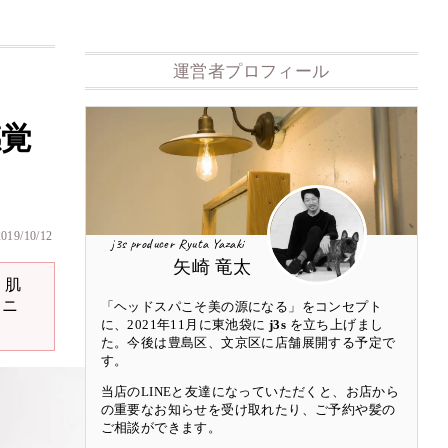
運営者プロフィール
感覚
2019/10/12
j3s producer Ryuta Yazaki
矢崎 竜太
、肌
メニ
「ヘッドスパこそ美の源になる」をコンセプト
に、2021年11月に東池袋に
j3s
を立ち上げまし
た。今後は豊島区、文京区に店舗展開する予定で
す。
当店のLINEと友達になっていただくと、お店から
の重要なお知らせを受け取れたり、ご予約や髪の
ご相談ができます。