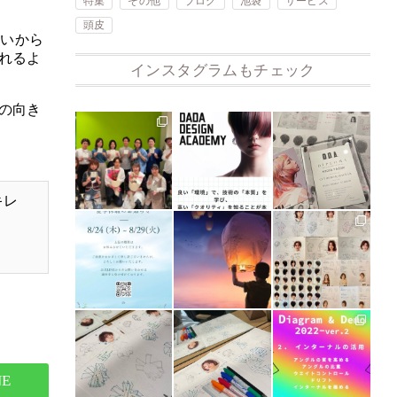
特集
その他
ブログ
池袋
サービス
頭皮
いいから
れるよ
インスタグラムもチェック
の向き
キレ
NE