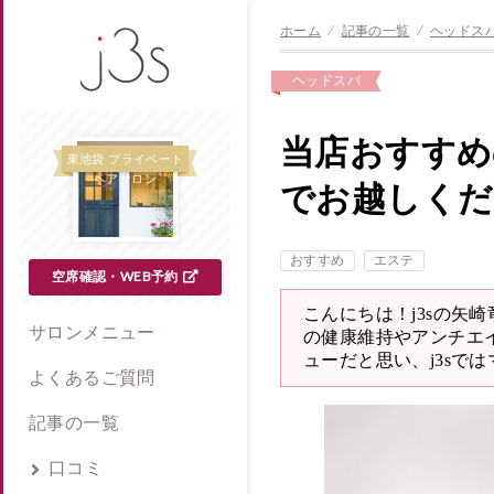
ホーム
⁄
記事の一覧
⁄
ヘッドス
ヘッドスパ
当店おすすめ
東池袋 プライベート
ヘアサロン
でお越しくだ
おすすめ
エステ
空席確認・WEB予約
こんにちは！j3sの矢
サロンメニュー
の健康維持やアンチエ
ューだと思い、j3sで
よくあるご質問
記事の一覧
口コミ