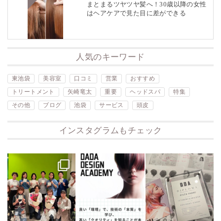
まとまるツヤツヤ髪へ！30歳以降の女性
はヘアケアで見た目に差ができる
人気のキーワード
東池袋
美容室
口コミ
営業
おすすめ
トリートメント
矢崎竜太
重要
ヘッドスパ
特集
その他
ブログ
池袋
サービス
頭皮
インスタグラムもチェック