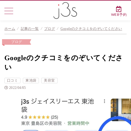
WEB予約
ホーム
⁄
記事の一覧
⁄
ブログ
⁄
Googleのクチコミをのぞいてください
ブログ
Googleのクチコミをのぞいてくださ
い
口コミ
東池袋
美容室
2022/04/05